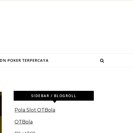
IDN POKER TERPERCAYA
SIDEBAR / BLOGROLL
Pola Slot OTBola
OTBola