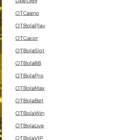
Dbet369
OTCasino
OTBolaPlay
OTGacor
OTBolaSlot
OTBola88
OTBolaPro
OTBolaMax
OTBolaBet
OTBolaWin
OTBolaLive
OTBolaVIP