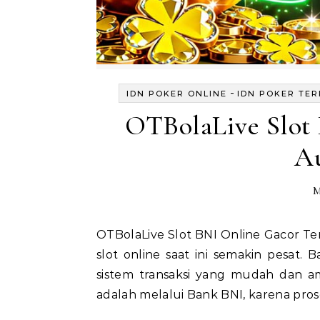
-
IDN POKER ONLINE
IDN POKER TE
OTBolaLive Slot
A
M
OTBolaLive Slot BNI Online Gacor Terbaru Auto Maxwin – Perkembangan dunia permainan
slot online saat ini semakin pesat.
sistem transaksi yang mudah dan am
adalah melalui Bank BNI, karena pros