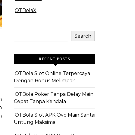
OTBolaX
Search
i
RECENT POSTS
OTBola Slot Online Terpercaya
Dengan Bonus Melimpah
OTBola Poker Tanpa Delay Main
Cepat Tanpa Kendala
h
OTBola Slot APK Ovo Main Santai
n
Untung Maksimal