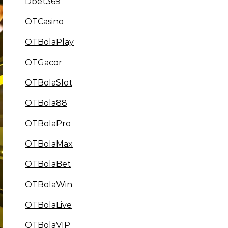
Dbet369
OTCasino
OTBolaPlay
OTGacor
OTBolaSlot
OTBola88
OTBolaPro
OTBolaMax
OTBolaBet
OTBolaWin
OTBolaLive
OTBolaVIP