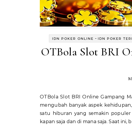
-
IDN POKER ONLINE
IDN POKER TE
OTBola Slot BRI O
M
OTBola Slot BRI Online Gampang Maxwin Hari Ini – Perkembangan teknologi digital telah
mengubah banyak aspek kehidupan, t
satu hiburan yang semakin populer
kapan saja dan di mana saja. Saat ini