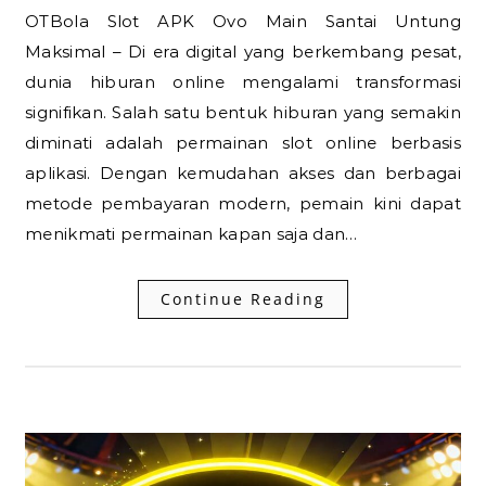
OTBola Slot APK Ovo Main Santai Untung
Maksimal – Di era digital yang berkembang pesat,
dunia hiburan online mengalami transformasi
signifikan. Salah satu bentuk hiburan yang semakin
diminati adalah permainan slot online berbasis
aplikasi. Dengan kemudahan akses dan berbagai
metode pembayaran modern, pemain kini dapat
menikmati permainan kapan saja dan…
Continue Reading