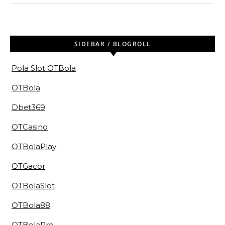
SIDEBAR / BLOGROLL
Pola Slot OTBola
OTBola
Dbet369
OTCasino
OTBolaPlay
OTGacor
OTBolaSlot
OTBola88
OTBolaPro