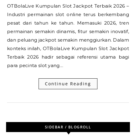
OTBolaLive Kumpulan Slot Jackpot Terbaik 2026 –
Industri permainan slot online terus berkembang
pesat dari tahun ke tahun. Memasuki 2026, tren
permainan semakin dinamis, fitur semakin inovatif,
dan peluang jackpot semakin menggiurkan. Dalam
konteks inilah, OTBolaLive Kumpulan Slot Jackpot
Terbaik 2026 hadir sebagai referensi utama bagi
para pecinta slot yang…
Continue Reading
SIDEBAR / BLOGROLL