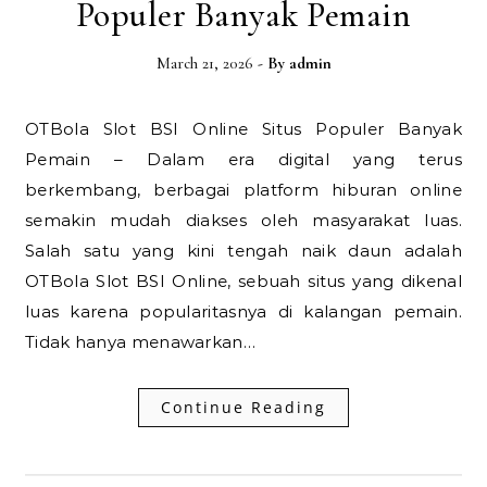
Populer Banyak Pemain
March 21, 2026
- By
admin
OTBola Slot BSI Online Situs Populer Banyak
Pemain – Dalam era digital yang terus
berkembang, berbagai platform hiburan online
semakin mudah diakses oleh masyarakat luas.
Salah satu yang kini tengah naik daun adalah
OTBola Slot BSI Online, sebuah situs yang dikenal
luas karena popularitasnya di kalangan pemain.
Tidak hanya menawarkan…
Continue Reading