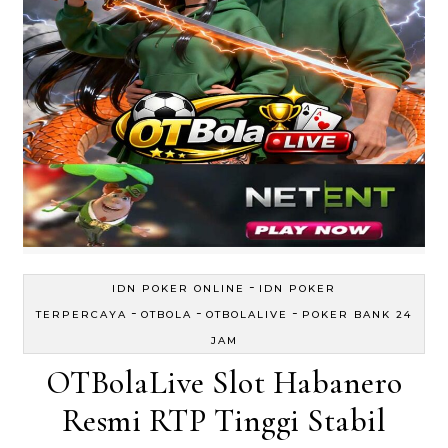
-
IDN POKER ONLINE
IDN POKER
-
-
-
TERPERCAYA
OTBOLA
OTBOLALIVE
POKER BANK 24
JAM
OTBolaLive Slot Habanero
Resmi RTP Tinggi Stabil