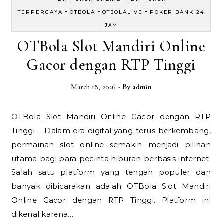
-
-
-
TERPERCAYA
OTBOLA
OTBOLALIVE
POKER BANK 24
JAM
OTBola Slot Mandiri Online
Gacor dengan RTP Tinggi
March 18, 2026
- By
admin
OTBola Slot Mandiri Online Gacor dengan RTP
Tinggi – Dalam era digital yang terus berkembang,
permainan slot online semakin menjadi pilihan
utama bagi para pecinta hiburan berbasis internet.
Salah satu platform yang tengah populer dan
banyak dibicarakan adalah OTBola Slot Mandiri
Online Gacor dengan RTP Tinggi. Platform ini
dikenal karena…