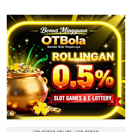
-
IDN POKER ONLINE
IDN POKER