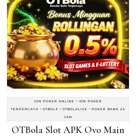
-
IDN POKER ONLINE
IDN POKER
-
-
-
TERPERCAYA
OTBOLA
OTBOLALIVE
POKER BANK 24
JAM
OTBola Slot APK Ovo Main