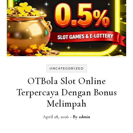
UNCATEGORIZED
OTBola Slot Online
Terpercaya Dengan Bonus
Melimpah
April 28, 2026
- By
admin