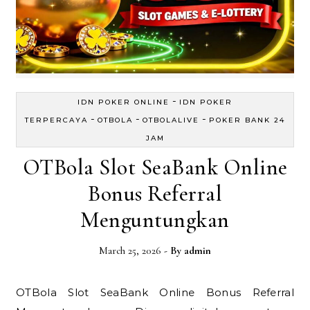
-
IDN POKER ONLINE
IDN POKER
-
-
-
TERPERCAYA
OTBOLA
OTBOLALIVE
POKER BANK 24
JAM
OTBola Slot SeaBank Online
Bonus Referral
Menguntungkan
March 25, 2026
- By
admin
OTBola Slot SeaBank Online Bonus Referral