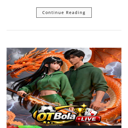
Continue Reading