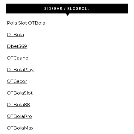
SIDEBAR / BLOGROLL
Pola Slot OTBola
OTBola
Dbet369
OTCasino
OTBolaPlay
OTGacor
OTBolaSlot
OTBola88
OTBolaPro
OTBolaMax