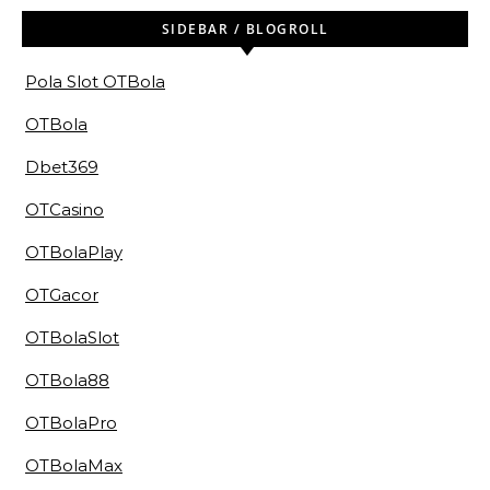
SIDEBAR / BLOGROLL
Pola Slot OTBola
OTBola
Dbet369
OTCasino
OTBolaPlay
OTGacor
OTBolaSlot
OTBola88
OTBolaPro
OTBolaMax