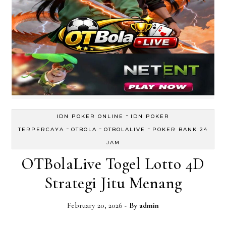
-
IDN POKER ONLINE
IDN POKER
-
-
-
TERPERCAYA
OTBOLA
OTBOLALIVE
POKER BANK 24
JAM
OTBolaLive Togel Lotto 4D
Strategi Jitu Menang
February 20, 2026
- By
admin