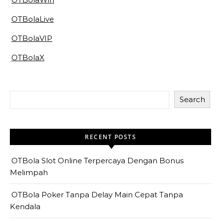
OTBolaLive
OTBolaVIP
OTBolaX
Search
RECENT POSTS
OTBola Slot Online Terpercaya Dengan Bonus
Melimpah
OTBola Poker Tanpa Delay Main Cepat Tanpa
Kendala